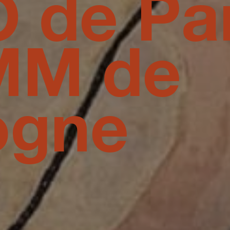
 de Par
IMM de
ogne