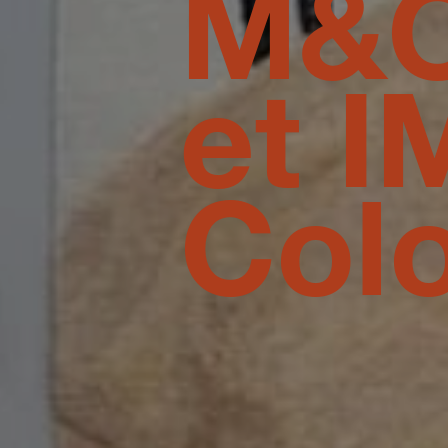
M&O
et 
Col