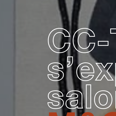
CC-
s’e
sal