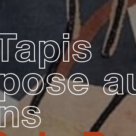
Tapis
xpose a
ons