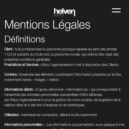
Mentions Légales
Définitions
Client :
tout professionnel ou personne physique capable au sens des articles
1123 et suivants du Code civil, ou personne morale, qui visite le Site objet des
présentes conditions générales.
Prestations et Services :
https://agencehelven.fr
met à disposition des Clients :
Contenu :
Ensemble des éléments constituants l’information présente sur le Site,
notamment textes – images – vidéos.
Informations clients :
Ci après dénommé « Information (s) » qui correspondent à
l’ensemble des données personnelles susceptibles d’être détenues
par
https://agencehelven.fr
pour la gestion de votre compte, de la gestion de la
relation client et à des fins d’analyses et de statistiques.
Utilisateur :
Internaute se connectant, utilisant le site susnommé.
Informations personnelles :
« Les informations qui permettent, sous quelque forme