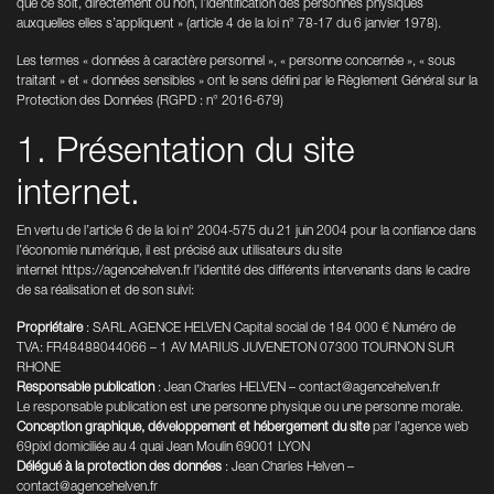
que ce soit, directement ou non, l’identification des personnes physiques
auxquelles elles s’appliquent » (article 4 de la loi n° 78-17 du 6 janvier 1978).
Les termes « données à caractère personnel », « personne concernée », « sous
traitant » et « données sensibles » ont le sens défini par le Règlement Général sur la
Protection des Données (RGPD : n° 2016-679)
1. Présentation du site
internet.
En vertu de l’article 6 de la loi n° 2004-575 du 21 juin 2004 pour la confiance dans
l’économie numérique, il est précisé aux utilisateurs du site
internet
https://agencehelven.fr
l’identité des différents intervenants dans le cadre
de sa réalisation et de son suivi:
Propriétaire
: SARL AGENCE HELVEN Capital social de 184 000 € Numéro de
TVA: FR48488044066 – 1 AV MARIUS JUVENETON 07300 TOURNON SUR
RHONE
Responsable publication
: Jean Charles HELVEN – contact@agencehelven.fr
Le responsable publication est une personne physique ou une personne morale.
Conception graphique, développement et hébergement du site
par
l’agence web
69pixl
domiciliée au 4 quai Jean Moulin 69001 LYON
Délégué à la protection des données
: Jean Charles Helven –
contact@agencehelven.fr