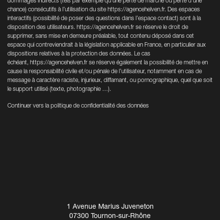
dommages indirects (tels par exemple qu’une perte de marché ou perte d’une
chance) consécutifs à l’utilisation du site
https://agencehelven.fr
. Des espaces
interactifs (possibilité de poser des questions dans l’espace contact) sont à la
disposition des utilisateurs.
https://agencehelven.fr
se réserve le droit de
supprimer, sans mise en demeure préalable, tout contenu déposé dans cet
espace qui contreviendrait à la législation applicable en France, en particulier aux
dispositions relatives à la protection des données. Le cas
échéant,
https://agencehelven.fr
se réserve également la possibilité de mettre en
cause la responsabilité civile et/ou pénale de l’utilisateur, notamment en cas de
message à caractère raciste, injurieux, diffamant, ou pornographique, quel que soit
le support utilisé (texte, photographie …).
Continuer vers la politique de confidentialité des données
1 Avenue Marius Juveneton
07300 Tournon-sur-Rhône