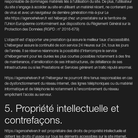
responsable de dommages matériels liés à l’utilisation du site. De plus, l’utilisateur
du site s’engage à accéder au site en utilisant un matériel récent, ne contenant pas
de virus et avec un navigateur de dernière génération mis-à-jour Le
site
https://agencehelven.fr
est hébergé chez un prestataire sur le territoire de
l’Union Européenne conformément aux dispositions du Règlement Général sur la
Protection des Données (RGPD : n° 2016-679)
L’objectif est d’apporter une prestation qui assure le meilleur taux d’accessibilité.
L’hébergeur assure la continuité de son service 24 Heures sur 24, tous les jours
de l’année. Il se réserve néanmoins la possibilité d’interrompre le service
d’hébergement pour les durées les plus courtes possibles notamment à des fins
de maintenance, d’amélioration de ses infrastructures, de défaillance de ses
infrastructures ou si les Prestations et Services génèrent un trafic réputé anormal.
https://agencehelven.fr
et l’hébergeur ne pourront être tenus responsables en cas
de dysfonctionnement du réseau Internet, des lignes téléphoniques ou du matériel
informatique et de téléphonie lié notamment à l’encombrement du réseau
empêchant l’accès au serveur.
5. Propriété intellectuelle et
contrefaçons.
https://agencehelven.fr
est propriétaire des droits de propriété intellectuelle et
détient les droits d’usage sur tous les éléments accessibles sur le site internet,