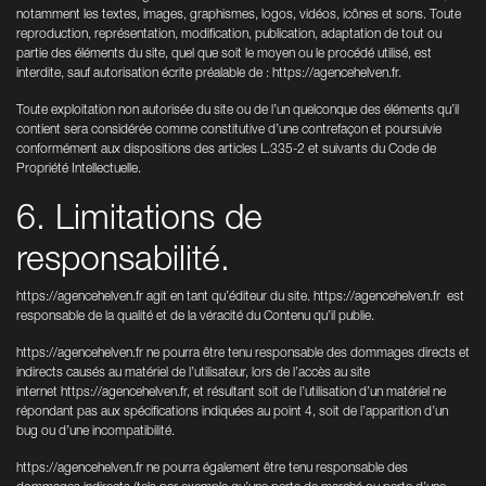
notamment les textes, images, graphismes, logos, vidéos, icônes et sons. Toute
reproduction, représentation, modification, publication, adaptation de tout ou
partie des éléments du site, quel que soit le moyen ou le procédé utilisé, est
interdite, sauf autorisation écrite préalable de :
https://agencehelven.fr
.
Toute exploitation non autorisée du site ou de l’un quelconque des éléments qu’il
contient sera considérée comme constitutive d’une contrefaçon et poursuivie
conformément aux dispositions des articles L.335-2 et suivants du Code de
Propriété Intellectuelle.
6. Limitations de
responsabilité.
https://agencehelven.fr
agit en tant qu’éditeur du site.
https://agencehelven.fr
est
responsable de la qualité et de la véracité du Contenu qu’il publie.
https://agencehelven.fr
ne pourra être tenu responsable des dommages directs et
indirects causés au matériel de l’utilisateur, lors de l’accès au site
internet
https://agencehelven.fr
, et résultant soit de l’utilisation d’un matériel ne
répondant pas aux spécifications indiquées au point 4, soit de l’apparition d’un
bug ou d’une incompatibilité.
https://agencehelven.fr
ne pourra également être tenu responsable des