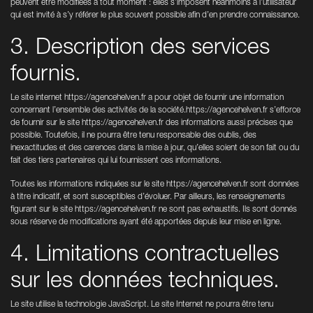
peuvent être modifiées à tout moment : elles s’imposent néanmoins à l’utilisateur
qui est invité à s’y référer le plus souvent possible afin d’en prendre connaissance.
3. Description des services
fournis.
Le site internet
https://agencehelven.fr
a pour objet de fournir une information
concernant l’ensemble des activités de la société.
https://agencehelven.fr
s’efforce
de fournir sur le site
https://agencehelven.fr
des informations aussi précises que
possible. Toutefois, il ne pourra être tenu responsable des oublis, des
inexactitudes et des carences dans la mise à jour, qu’elles soient de son fait ou du
fait des tiers partenaires qui lui fournissent ces informations.
Toutes les informations indiquées sur le site
https://agencehelven.fr
sont données
à titre indicatif, et sont susceptibles d’évoluer. Par ailleurs, les renseignements
figurant sur le site
https://agencehelven.fr
ne sont pas exhaustifs. Ils sont donnés
sous réserve de modifications ayant été apportées depuis leur mise en ligne.
4. Limitations contractuelles
sur les données techniques.
Le site utilise la technologie JavaScript. Le site Internet ne pourra être tenu