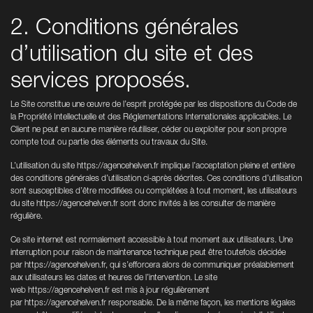
2. Conditions générales
d’utilisation du site et des
services proposés.
Le Site constitue une œuvre de l’esprit protégée par les dispositions du Code de
la Propriété Intellectuelle et des Réglementations Internationales applicables. Le
Client ne peut en aucune manière réutiliser, céder ou exploiter pour son propre
compte tout ou partie des éléments ou travaux du Site.
L’utilisation du site
https://agencehelven.fr
implique l’acceptation pleine et entière
des conditions générales d’utilisation ci-après décrites. Ces conditions d’utilisation
sont susceptibles d’être modifiées ou complétées à tout moment, les utilisateurs
du site
https://agencehelven.fr
sont donc invités à les consulter de manière
régulière.
Ce site internet est normalement accessible à tout moment aux utilisateurs. Une
interruption pour raison de maintenance technique peut être toutefois décidée
par
https://agencehelven.fr
, qui s’efforcera alors de communiquer préalablement
aux utilisateurs les dates et heures de l’intervention. Le site
web
https://agencehelven.fr
est mis à jour régulièrement
par
https://agencehelven.fr
responsable. De la même façon, les mentions légales