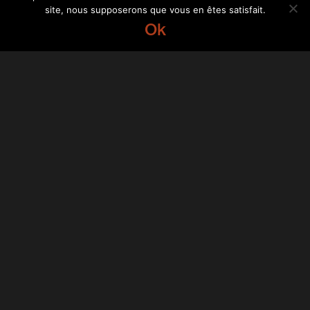
site, nous supposerons que vous en êtes satisfait.
Ok
Informations
24/06/2019
Baxter
Partagez